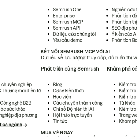
Semrush One
Nghiên cứu 
Enterprise
Phân tích đố
Semrush MCP
Phân tích th
Semrush API
SEO địa phư
Dữ liệu của chúng tôi
Ý kiến của A
Yêu cầu demo
Phân tích B
KẾT NỐI SEMRUSH MCP VỚI AI
Dữ liệu về lưu lượng truy cập, độ hiển thị 
h
Phát triển cùng Semrush
Khám phá cá
ụ chuyên nghiệp
Blog
Kiểm tra 
& Thương mại điện tử
Cơ sở kiến thức
Kiểm tra
y
Học viện
Kiểm tra
 Công nghệ B2B
Câu chuyên thành công
Từ khóa
óc sức khỏe
Chỉ số Độ hiển thị AI
Kiểm tra
nghiệp địa phương
Hội thảo trực tuyến
Trang we
Tin tức
Khám ph
t cả ngành
MUA VÉ NGAY