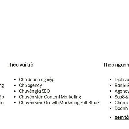
Theo vai trò
Theo ngàn
Chủ doanh nghiệp
Dịch v
ng
Chủ agency
Bán lẻ 
Chuyên gia SEO
Agenc
ập
Chuyên viên Content Marketing
SaaS &
do
Chuyên viên Growth Marketing Full-Stack
Chăm s
Doanh 
Xem tấ