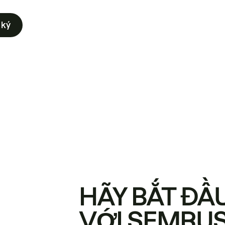
 ký
HÃY BẮT ĐẦ
VỚI SEMRU