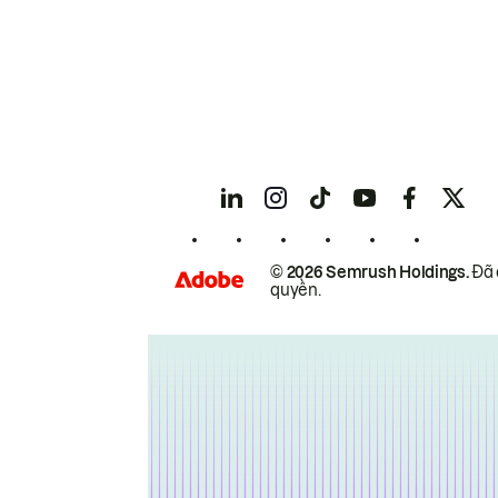
© 2026 Semrush Holdings.
Đã 
quyền.