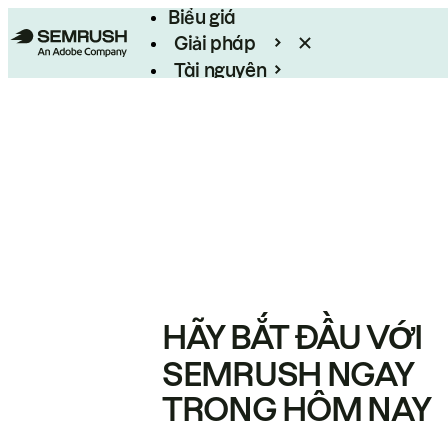
Biểu giá
Giải pháp
Tài nguyên
Enterprise
HÃY BẮT ĐẦU VỚI
SEMRUSH NGAY
TRONG HÔM NAY