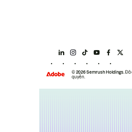
© 2026 Semrush Holdings.
Đã 
quyền.