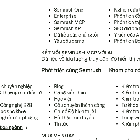
Semrush One
Nghiên cứu 
Enterprise
Phân tích đố
Semrush MCP
Phân tích th
Semrush API
SEO địa phư
Dữ liệu của chúng tôi
Ý kiến của A
Yêu cầu demo
Phân tích B
KẾT NỐI SEMRUSH MCP VỚI AI
Dữ liệu về lưu lượng truy cập, độ hiển thị 
h
Phát triển cùng Semrush
Khám phá cá
ụ chuyên nghiệp
Blog
Kiểm tra 
& Thương mại điện tử
Cơ sở kiến thức
Kiểm tra
y
Học viện
Kiểm tra
 Công nghệ B2B
Câu chuyên thành công
Từ khóa
óc sức khỏe
Chỉ số Độ hiển thị AI
Kiểm tra
nghiệp địa phương
Hội thảo trực tuyến
Trang we
Tin tức
Khám ph
t cả ngành
MUA VÉ NGAY