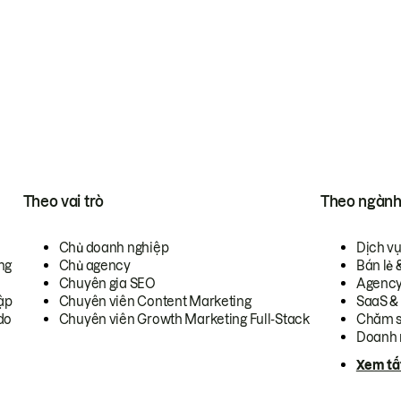
Theo vai trò
Theo ngàn
Chủ doanh nghiệp
Dịch v
ng
Chủ agency
Bán lẻ 
Chuyên gia SEO
Agenc
ập
Chuyên viên Content Marketing
SaaS &
do
Chuyên viên Growth Marketing Full-Stack
Chăm s
Doanh 
Xem tấ