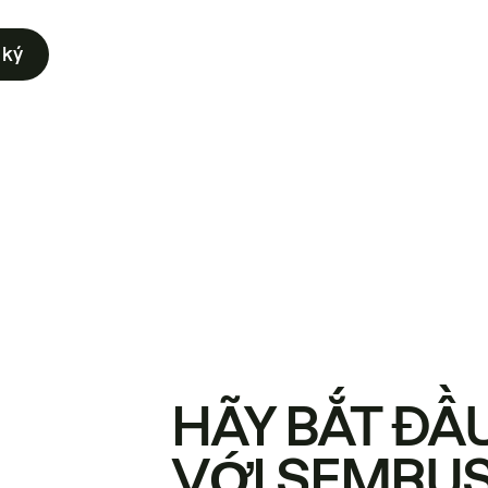
 ký
HÃY BẮT ĐẦ
VỚI SEMRU