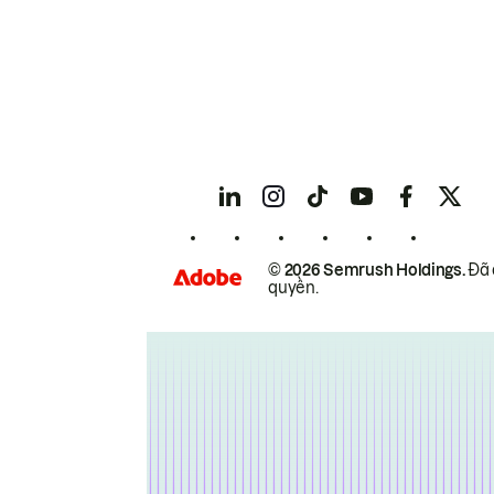
© 2026 Semrush Holdings.
Đã 
quyền.