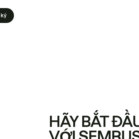
 ký
HÃY BẮT ĐẦ
VỚI SEMRU