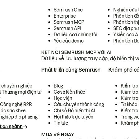
Semrush One
Nghiên cứu 
Enterprise
Phân tích đố
Semrush MCP
Phân tích th
Semrush API
SEO địa phư
Dữ liệu của chúng tôi
Ý kiến của A
Yêu cầu demo
Phân tích B
KẾT NỐI SEMRUSH MCP VỚI AI
Dữ liệu về lưu lượng truy cập, độ hiển thị 
h
Phát triển cùng Semrush
Khám phá cá
ụ chuyên nghiệp
Blog
Kiểm tra 
& Thương mại điện tử
Cơ sở kiến thức
Kiểm tra
y
Học viện
Kiểm tra
 Công nghệ B2B
Câu chuyên thành công
Từ khóa
óc sức khỏe
Chỉ số Độ hiển thị AI
Kiểm tra
nghiệp địa phương
Hội thảo trực tuyến
Trang we
Tin tức
Khám ph
t cả ngành
MUA VÉ NGAY