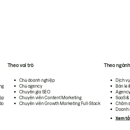
Theo vai trò
Theo ngàn
Chủ doanh nghiệp
Dịch v
ng
Chủ agency
Bán lẻ 
Chuyên gia SEO
Agenc
ập
Chuyên viên Content Marketing
SaaS &
do
Chuyên viên Growth Marketing Full-Stack
Chăm s
Doanh 
Xem tấ