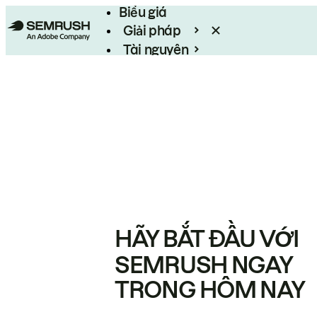
Biểu giá
Giải pháp
Tài nguyên
Enterprise
HÃY BẮT ĐẦU VỚI
SEMRUSH NGAY
TRONG HÔM NAY