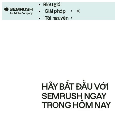
Biểu giá
Giải pháp
Tài nguyên
Enterprise
HÃY BẮT ĐẦU VỚI
SEMRUSH NGAY
TRONG HÔM NAY