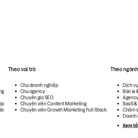
Theo vai trò
Theo ngàn
Chủ doanh nghiệp
Dịch v
ng
Chủ agency
Bán lẻ 
Chuyên gia SEO
Agenc
ập
Chuyên viên Content Marketing
SaaS &
do
Chuyên viên Growth Marketing Full-Stack
Chăm s
Doanh 
Xem tấ