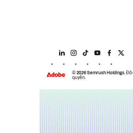
© 2026 Semrush Holdings.
Đã 
quyền.