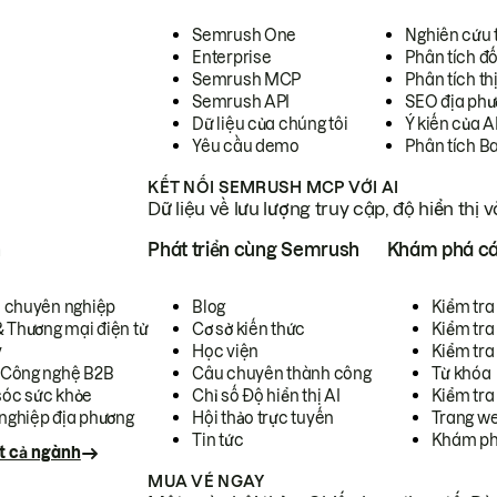
Semrush One
Nghiên cứu 
Enterprise
Phân tích đố
Semrush MCP
Phân tích th
Semrush API
SEO địa phư
Dữ liệu của chúng tôi
Ý kiến của A
Yêu cầu demo
Phân tích B
KẾT NỐI SEMRUSH MCP VỚI AI
Dữ liệu về lưu lượng truy cập, độ hiển thị 
h
Phát triển cùng Semrush
Khám phá cá
ụ chuyên nghiệp
Blog
Kiểm tra 
& Thương mại điện tử
Cơ sở kiến thức
Kiểm tra
y
Học viện
Kiểm tra
 Công nghệ B2B
Câu chuyên thành công
Từ khóa
óc sức khỏe
Chỉ số Độ hiển thị AI
Kiểm tra
nghiệp địa phương
Hội thảo trực tuyến
Trang we
Tin tức
Khám ph
t cả ngành
MUA VÉ NGAY