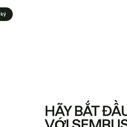
 ký
HÃY BẮT ĐẦ
VỚI SEMRU