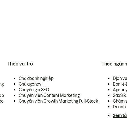
Theo vai trò
Theo ngàn
Chủ doanh nghiệp
Dịch v
ng
Chủ agency
Bán lẻ 
Chuyên gia SEO
Agenc
ập
Chuyên viên Content Marketing
SaaS &
do
Chuyên viên Growth Marketing Full-Stack
Chăm s
Doanh 
Xem tấ