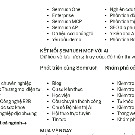
Semrush One
Nghiên cứu 
Enterprise
Phân tích đố
Semrush MCP
Phân tích th
Semrush API
SEO địa phư
Dữ liệu của chúng tôi
Ý kiến của A
Yêu cầu demo
Phân tích B
KẾT NỐI SEMRUSH MCP VỚI AI
Dữ liệu về lưu lượng truy cập, độ hiển thị 
h
Phát triển cùng Semrush
Khám phá cá
ụ chuyên nghiệp
Blog
Kiểm tra 
& Thương mại điện tử
Cơ sở kiến thức
Kiểm tra
y
Học viện
Kiểm tra
 Công nghệ B2B
Câu chuyên thành công
Từ khóa
óc sức khỏe
Chỉ số Độ hiển thị AI
Kiểm tra
nghiệp địa phương
Hội thảo trực tuyến
Trang we
Tin tức
Khám ph
t cả ngành
MUA VÉ NGAY