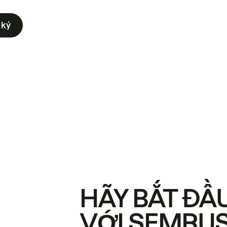
 ký
HÃY BẮT ĐẦ
VỚI SEMRU