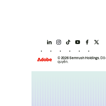
© 2026 Semrush Holdings.
Đã 
quyền.