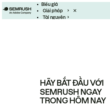
Biểu giá
Giải pháp
Tài nguyên
Enterprise
HÃY BẮT ĐẦU VỚI
SEMRUSH NGAY
TRONG HÔM NAY