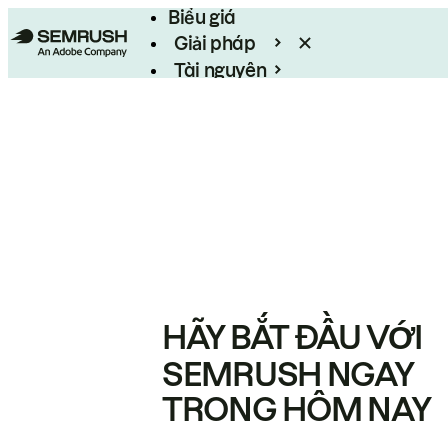
Biểu giá
Giải pháp
Tài nguyên
Enterprise
HÃY BẮT ĐẦU VỚI
SEMRUSH NGAY
TRONG HÔM NAY