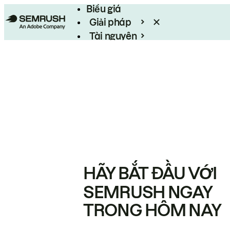
Biểu giá
Giải pháp
Tài nguyên
Enterprise
HÃY BẮT ĐẦU VỚI
SEMRUSH NGAY
TRONG HÔM NAY