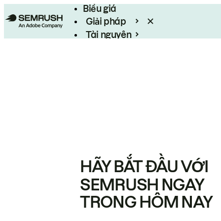
Biểu giá
Giải pháp
Tài nguyên
Enterprise
HÃY BẮT ĐẦU VỚI
SEMRUSH NGAY
TRONG HÔM NAY