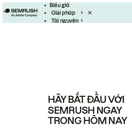
Biểu giá
Giải pháp
Tài nguyên
Enterprise
HÃY BẮT ĐẦU VỚI
SEMRUSH NGAY
TRONG HÔM NAY