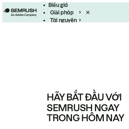
Biểu giá
Giải pháp
Tài nguyên
Enterprise
HÃY BẮT ĐẦU VỚI
SEMRUSH NGAY
TRONG HÔM NAY