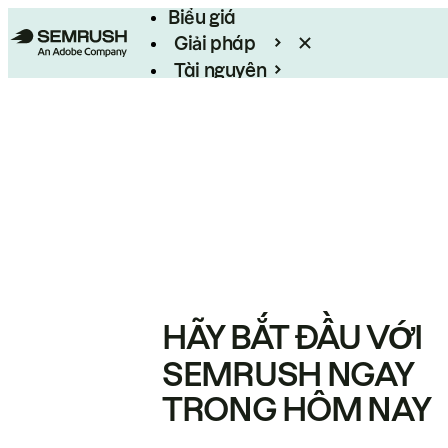
Biểu giá
Giải pháp
Tài nguyên
Enterprise
HÃY BẮT ĐẦU VỚI
SEMRUSH NGAY
TRONG HÔM NAY