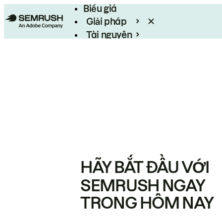
Biểu giá
Giải pháp
Tài nguyên
Enterprise
HÃY BẮT ĐẦU VỚI
SEMRUSH NGAY
TRONG HÔM NAY