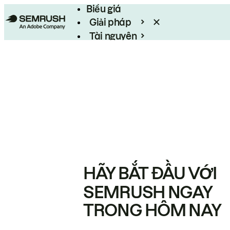
Biểu giá
Giải pháp
Tài nguyên
Enterprise
HÃY BẮT ĐẦU VỚI
SEMRUSH NGAY
TRONG HÔM NAY