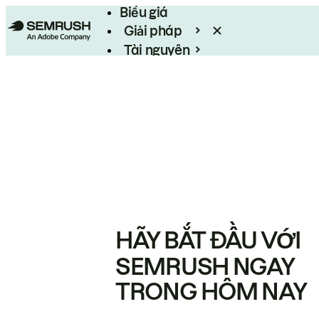
Biểu giá
Giải pháp
Tài nguyên
Enterprise
HÃY BẮT ĐẦU VỚI
SEMRUSH NGAY
TRONG HÔM NAY