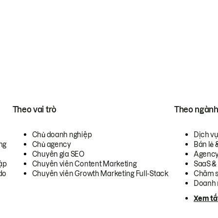
Theo vai trò
Theo ngàn
Chủ doanh nghiệp
Dịch v
ng
Chủ agency
Bán lẻ 
Chuyên gia SEO
Agenc
ập
Chuyên viên Content Marketing
SaaS &
do
Chuyên viên Growth Marketing Full-Stack
Chăm s
Doanh 
Xem tấ