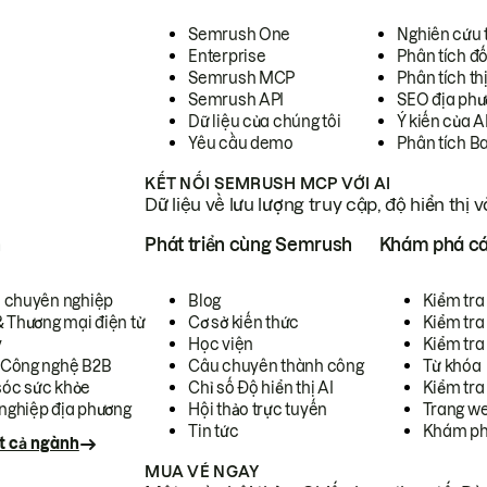
Semrush One
Nghiên cứu 
Enterprise
Phân tích đố
Semrush MCP
Phân tích th
Semrush API
SEO địa phư
Dữ liệu của chúng tôi
Ý kiến của A
Yêu cầu demo
Phân tích B
KẾT NỐI SEMRUSH MCP VỚI AI
Dữ liệu về lưu lượng truy cập, độ hiển thị 
h
Phát triển cùng Semrush
Khám phá cá
ụ chuyên nghiệp
Blog
Kiểm tra 
& Thương mại điện tử
Cơ sở kiến thức
Kiểm tra
y
Học viện
Kiểm tra
 Công nghệ B2B
Câu chuyên thành công
Từ khóa
óc sức khỏe
Chỉ số Độ hiển thị AI
Kiểm tra
nghiệp địa phương
Hội thảo trực tuyến
Trang we
Tin tức
Khám ph
t cả ngành
MUA VÉ NGAY