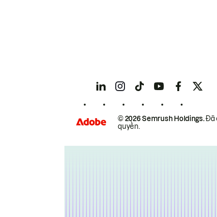
© 2026 Semrush Holdings.
Đã 
quyền.