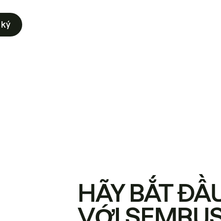
 ký
HÃY BẮT ĐẦ
VỚI SEMRU