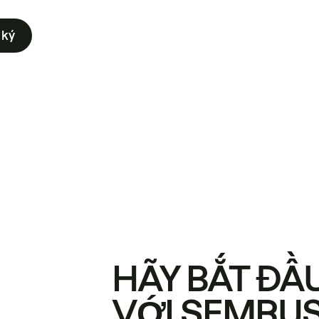
 ký
HÃY BẮT ĐẦ
VỚI SEMRU