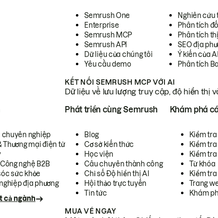
Semrush One
Nghiên cứu 
Enterprise
Phân tích đố
Semrush MCP
Phân tích th
Semrush API
SEO địa phư
Dữ liệu của chúng tôi
Ý kiến của A
Yêu cầu demo
Phân tích B
KẾT NỐI SEMRUSH MCP VỚI AI
Dữ liệu về lưu lượng truy cập, độ hiển thị 
h
Phát triển cùng Semrush
Khám phá cá
ụ chuyên nghiệp
Blog
Kiểm tra 
& Thương mại điện tử
Cơ sở kiến thức
Kiểm tra
y
Học viện
Kiểm tra
 Công nghệ B2B
Câu chuyên thành công
Từ khóa
óc sức khỏe
Chỉ số Độ hiển thị AI
Kiểm tra
nghiệp địa phương
Hội thảo trực tuyến
Trang we
Tin tức
Khám ph
t cả ngành
MUA VÉ NGAY