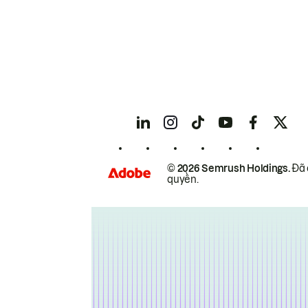
© 2026 Semrush Holdings.
Đã 
quyền.