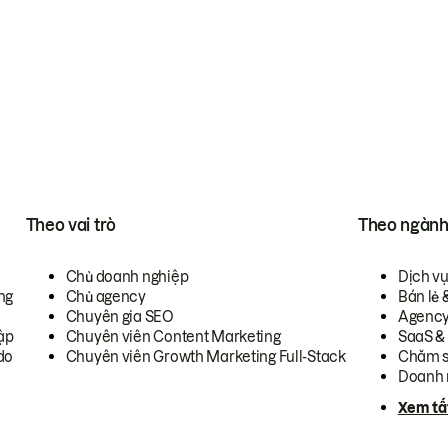
Theo vai trò
Theo ngàn
Chủ doanh nghiệp
Dịch v
ng
Chủ agency
Bán lẻ 
Chuyên gia SEO
Agenc
ập
Chuyên viên Content Marketing
SaaS &
do
Chuyên viên Growth Marketing Full-Stack
Chăm s
Doanh 
Xem tấ