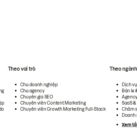
Theo vai trò
Theo ngàn
Chủ doanh nghiệp
Dịch v
ng
Chủ agency
Bán lẻ 
Chuyên gia SEO
Agenc
ập
Chuyên viên Content Marketing
SaaS &
do
Chuyên viên Growth Marketing Full-Stack
Chăm s
Doanh 
Xem tấ