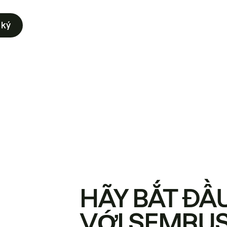
 ký
HÃY BẮT ĐẦ
VỚI SEMRU