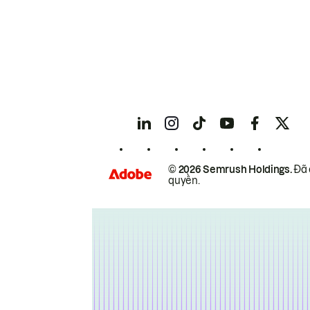
© 2026 Semrush Holdings.
Đã 
quyền.