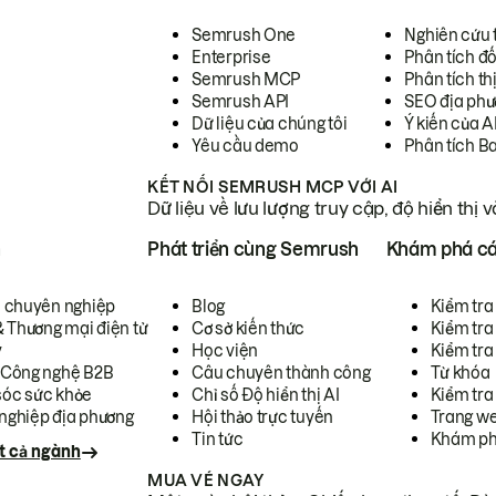
Semrush One
Nghiên cứu 
Enterprise
Phân tích đố
Semrush MCP
Phân tích th
Semrush API
SEO địa phư
Dữ liệu của chúng tôi
Ý kiến của A
Yêu cầu demo
Phân tích B
KẾT NỐI SEMRUSH MCP VỚI AI
Dữ liệu về lưu lượng truy cập, độ hiển thị 
h
Phát triển cùng Semrush
Khám phá cá
ụ chuyên nghiệp
Blog
Kiểm tra 
& Thương mại điện tử
Cơ sở kiến thức
Kiểm tra
y
Học viện
Kiểm tra
 Công nghệ B2B
Câu chuyên thành công
Từ khóa
óc sức khỏe
Chỉ số Độ hiển thị AI
Kiểm tra
nghiệp địa phương
Hội thảo trực tuyến
Trang we
Tin tức
Khám ph
t cả ngành
MUA VÉ NGAY