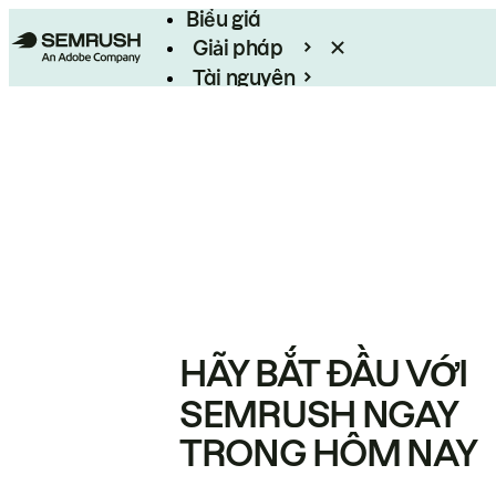
Biểu giá
Giải pháp
Tài nguyên
Enterprise
HÃY BẮT ĐẦU VỚI
SEMRUSH NGAY
TRONG HÔM NAY