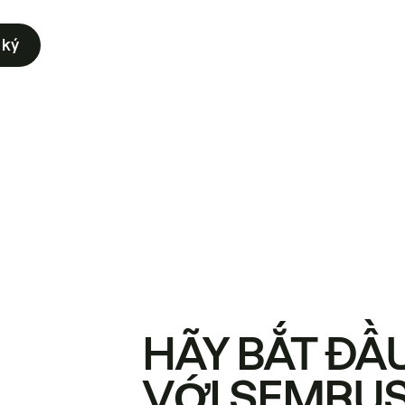
 ký
HÃY BẮT ĐẦ
VỚI SEMRU