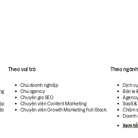
Theo vai trò
Theo ngàn
Chủ doanh nghiệp
Dịch v
ng
Chủ agency
Bán lẻ 
Chuyên gia SEO
Agenc
ập
Chuyên viên Content Marketing
SaaS &
do
Chuyên viên Growth Marketing Full-Stack
Chăm s
Doanh 
Xem tấ