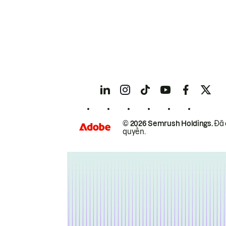
© 2026 Semrush Holdings.
Đã 
quyền.