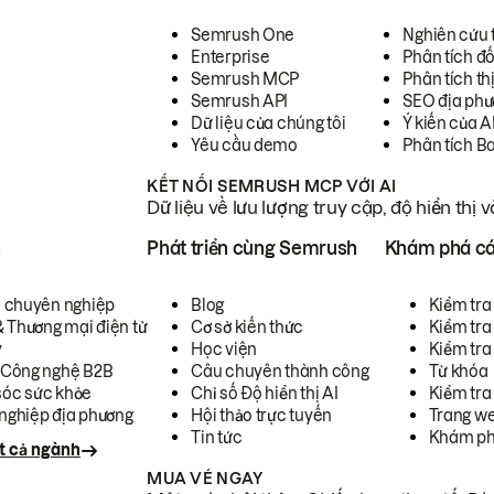
Semrush One
Nghiên cứu 
Enterprise
Phân tích đố
Semrush MCP
Phân tích th
Semrush API
SEO địa phư
Dữ liệu của chúng tôi
Ý kiến của A
Yêu cầu demo
Phân tích B
KẾT NỐI SEMRUSH MCP VỚI AI
Dữ liệu về lưu lượng truy cập, độ hiển thị 
h
Phát triển cùng Semrush
Khám phá cá
ụ chuyên nghiệp
Blog
Kiểm tra 
& Thương mại điện tử
Cơ sở kiến thức
Kiểm tra
y
Học viện
Kiểm tra
 Công nghệ B2B
Câu chuyên thành công
Từ khóa
óc sức khỏe
Chỉ số Độ hiển thị AI
Kiểm tra
nghiệp địa phương
Hội thảo trực tuyến
Trang we
Tin tức
Khám ph
t cả ngành
MUA VÉ NGAY