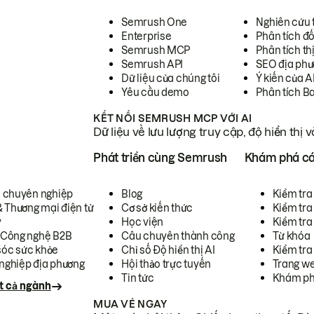
Semrush One
Nghiên cứu 
Enterprise
Phân tích đố
Semrush MCP
Phân tích th
Semrush API
SEO địa phư
Dữ liệu của chúng tôi
Ý kiến của A
Yêu cầu demo
Phân tích B
KẾT NỐI SEMRUSH MCP VỚI AI
Dữ liệu về lưu lượng truy cập, độ hiển thị 
h
Phát triển cùng Semrush
Khám phá cá
ụ chuyên nghiệp
Blog
Kiểm tra 
& Thương mại điện tử
Cơ sở kiến thức
Kiểm tra
y
Học viện
Kiểm tra
 Công nghệ B2B
Câu chuyên thành công
Từ khóa
óc sức khỏe
Chỉ số Độ hiển thị AI
Kiểm tra
nghiệp địa phương
Hội thảo trực tuyến
Trang we
Tin tức
Khám ph
t cả ngành
MUA VÉ NGAY