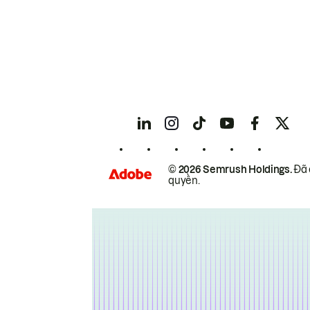
© 2026 Semrush Holdings.
Đã 
quyền.