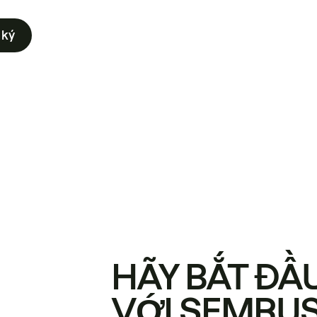
 ký
HÃY BẮT ĐẦ
VỚI SEMRU