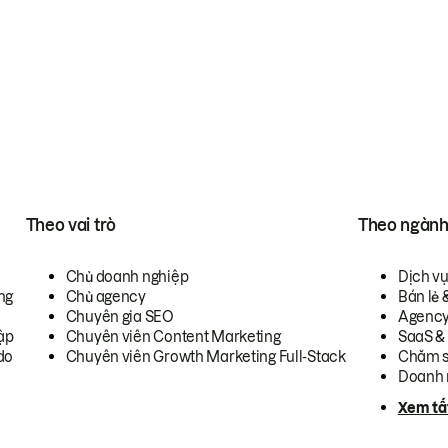
Theo vai trò
Theo ngàn
Chủ doanh nghiệp
Dịch v
ng
Chủ agency
Bán lẻ 
Chuyên gia SEO
Agenc
ập
Chuyên viên Content Marketing
SaaS &
do
Chuyên viên Growth Marketing Full-Stack
Chăm s
Doanh 
Xem tấ