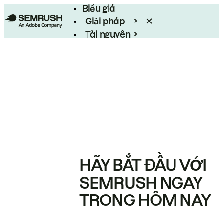
Biểu giá
Giải pháp
Tài nguyên
Enterprise
HÃY BẮT ĐẦU VỚI
SEMRUSH NGAY
TRONG HÔM NAY