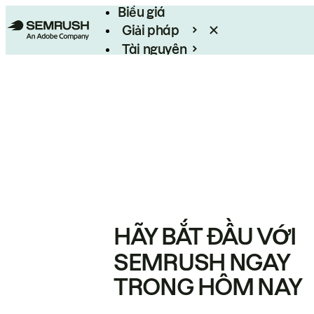
Biểu giá
Giải pháp
Tài nguyên
Enterprise
HÃY BẮT ĐẦU VỚI
SEMRUSH NGAY
TRONG HÔM NAY