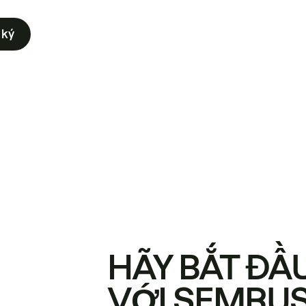
 ký
HÃY BẮT ĐẦ
VỚI SEMRU