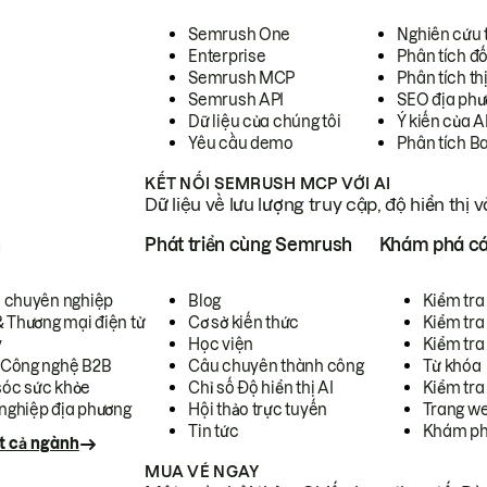
Semrush One
Nghiên cứu 
Enterprise
Phân tích đố
Semrush MCP
Phân tích th
Semrush API
SEO địa phư
Dữ liệu của chúng tôi
Ý kiến của A
Yêu cầu demo
Phân tích B
KẾT NỐI SEMRUSH MCP VỚI AI
Dữ liệu về lưu lượng truy cập, độ hiển thị 
h
Phát triển cùng Semrush
Khám phá cá
ụ chuyên nghiệp
Blog
Kiểm tra 
& Thương mại điện tử
Cơ sở kiến thức
Kiểm tra
y
Học viện
Kiểm tra
 Công nghệ B2B
Câu chuyên thành công
Từ khóa
óc sức khỏe
Chỉ số Độ hiển thị AI
Kiểm tra
nghiệp địa phương
Hội thảo trực tuyến
Trang we
Tin tức
Khám ph
t cả ngành
MUA VÉ NGAY