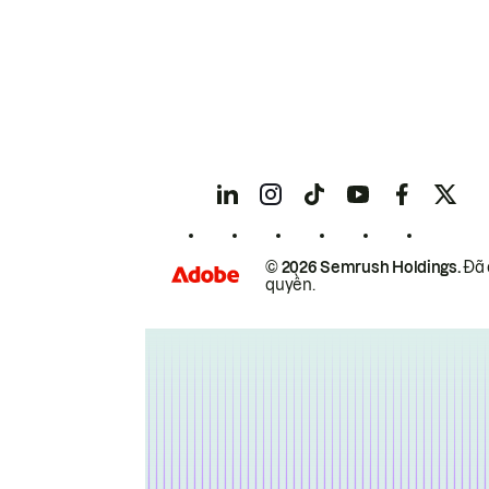
© 2026 Semrush Holdings.
Đã 
quyền.