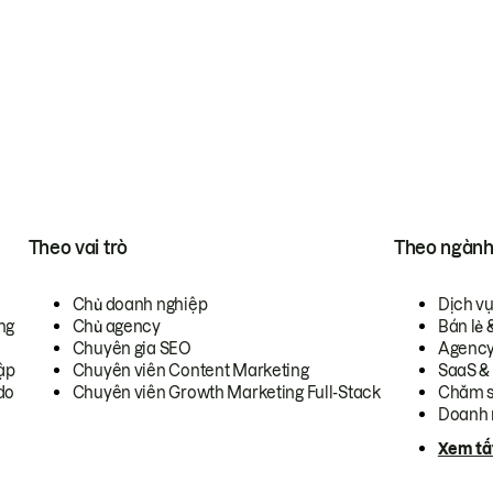
Theo vai trò
Theo ngàn
Chủ doanh nghiệp
Dịch v
ng
Chủ agency
Bán lẻ 
Chuyên gia SEO
Agenc
ập
Chuyên viên Content Marketing
SaaS &
do
Chuyên viên Growth Marketing Full-Stack
Chăm s
Doanh 
Xem tấ