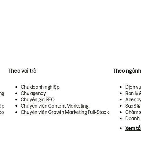
Theo vai trò
Theo ngàn
Chủ doanh nghiệp
Dịch v
ng
Chủ agency
Bán lẻ 
Chuyên gia SEO
Agenc
ập
Chuyên viên Content Marketing
SaaS &
do
Chuyên viên Growth Marketing Full-Stack
Chăm s
Doanh 
Xem tấ