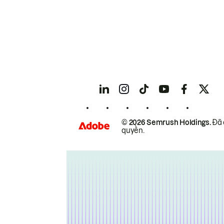
© 2026 Semrush Holdings.
Đã 
quyền.