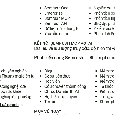
Semrush One
Nghiên cứu 
Enterprise
Phân tích đố
Semrush MCP
Phân tích th
Semrush API
SEO địa phư
Dữ liệu của chúng tôi
Ý kiến của A
Yêu cầu demo
Phân tích B
KẾT NỐI SEMRUSH MCP VỚI AI
Dữ liệu về lưu lượng truy cập, độ hiển thị 
h
Phát triển cùng Semrush
Khám phá cá
ụ chuyên nghiệp
Blog
Kiểm tra 
& Thương mại điện tử
Cơ sở kiến thức
Kiểm tra
y
Học viện
Kiểm tra
 Công nghệ B2B
Câu chuyên thành công
Từ khóa
óc sức khỏe
Chỉ số Độ hiển thị AI
Kiểm tra
nghiệp địa phương
Hội thảo trực tuyến
Trang we
Tin tức
Khám ph
t cả ngành
MUA VÉ NGAY