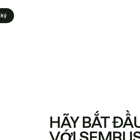
 ký
HÃY BẮT ĐẦ
VỚI SEMRU