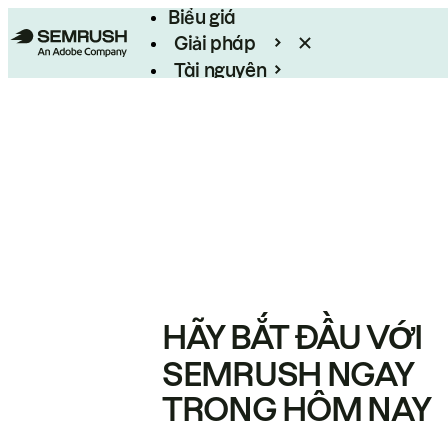
Biểu giá
Giải pháp
Tài nguyên
Enterprise
HÃY BẮT ĐẦU VỚI
SEMRUSH NGAY
TRONG HÔM NAY