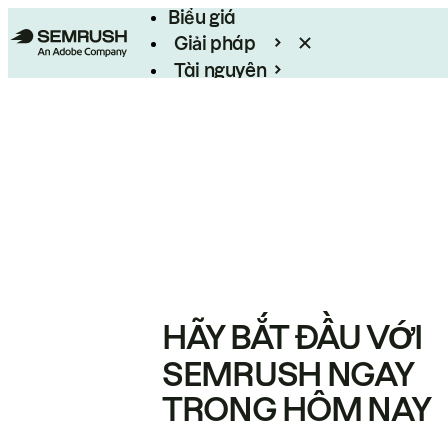
Biểu giá
Giải pháp
Tài nguyên
Enterprise
HÃY BẮT ĐẦU VỚI
SEMRUSH NGAY
TRONG HÔM NAY