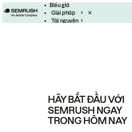
Biểu giá
Giải pháp
Tài nguyên
Enterprise
HÃY BẮT ĐẦU VỚI
SEMRUSH NGAY
TRONG HÔM NAY