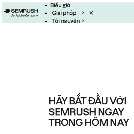
Biểu giá
Giải pháp
Tài nguyên
Enterprise
HÃY BẮT ĐẦU VỚI
SEMRUSH NGAY
TRONG HÔM NAY