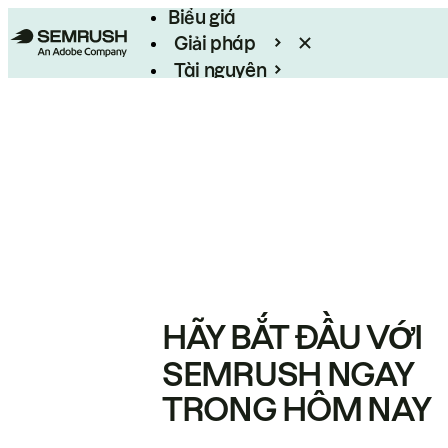
Biểu giá
Giải pháp
Tài nguyên
Enterprise
HÃY BẮT ĐẦU VỚI
SEMRUSH NGAY
TRONG HÔM NAY