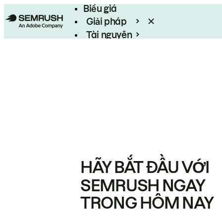
Biểu giá
Giải pháp
Tài nguyên
Enterprise
HÃY BẮT ĐẦU VỚI
SEMRUSH NGAY
TRONG HÔM NAY