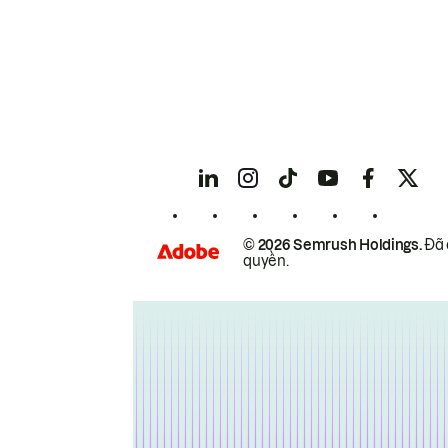
© 2026 Semrush Holdings.
Đã 
quyền.