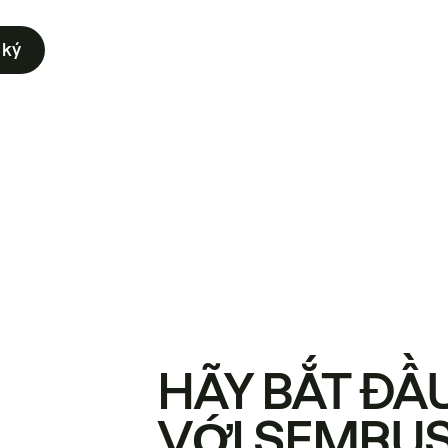
 ký
HÃY BẮT ĐẦ
VỚI SEMRU