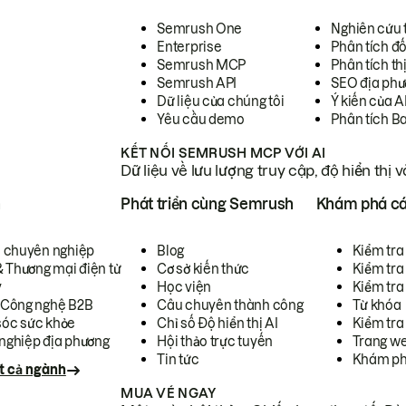
Semrush One
Nghiên cứu 
Enterprise
Phân tích đố
Semrush MCP
Phân tích th
Semrush API
SEO địa phư
Dữ liệu của chúng tôi
Ý kiến của A
Yêu cầu demo
Phân tích B
KẾT NỐI SEMRUSH MCP VỚI AI
Dữ liệu về lưu lượng truy cập, độ hiển thị 
h
Phát triển cùng Semrush
Khám phá cá
ụ chuyên nghiệp
Blog
Kiểm tra 
& Thương mại điện tử
Cơ sở kiến thức
Kiểm tra
y
Học viện
Kiểm tra
 Công nghệ B2B
Câu chuyên thành công
Từ khóa
óc sức khỏe
Chỉ số Độ hiển thị AI
Kiểm tra
nghiệp địa phương
Hội thảo trực tuyến
Trang we
Tin tức
Khám ph
t cả ngành
MUA VÉ NGAY