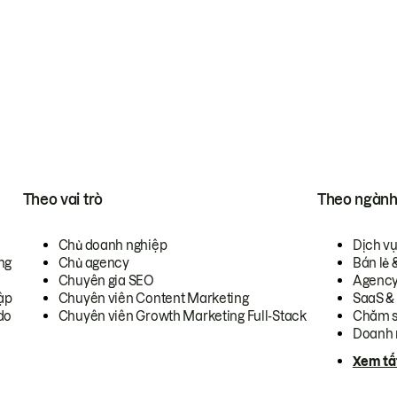
Theo vai trò
Theo ngàn
Chủ doanh nghiệp
Dịch v
ng
Chủ agency
Bán lẻ 
Chuyên gia SEO
Agenc
ập
Chuyên viên Content Marketing
SaaS &
do
Chuyên viên Growth Marketing Full-Stack
Chăm s
Doanh 
Xem tấ