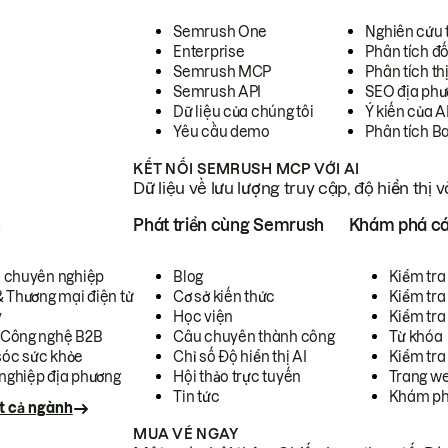
Semrush One
Nghiên cứu 
Enterprise
Phân tích đố
Semrush MCP
Phân tích th
Semrush API
SEO địa phư
Dữ liệu của chúng tôi
Ý kiến của A
Yêu cầu demo
Phân tích B
KẾT NỐI SEMRUSH MCP VỚI AI
Dữ liệu về lưu lượng truy cập, độ hiển thị 
h
Phát triển cùng Semrush
Khám phá cá
ụ chuyên nghiệp
Blog
Kiểm tra 
& Thương mại điện tử
Cơ sở kiến thức
Kiểm tra
y
Học viện
Kiểm tra
 Công nghệ B2B
Câu chuyên thành công
Từ khóa
óc sức khỏe
Chỉ số Độ hiển thị AI
Kiểm tra
nghiệp địa phương
Hội thảo trực tuyến
Trang we
Tin tức
Khám ph
t cả ngành
MUA VÉ NGAY