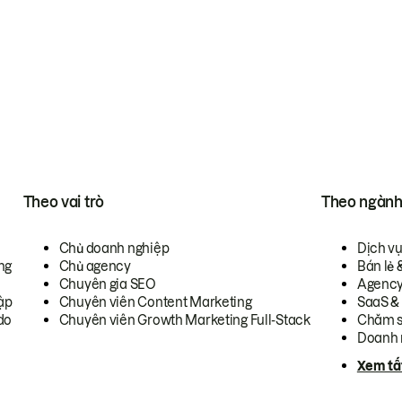
Theo vai trò
Theo ngàn
Chủ doanh nghiệp
Dịch v
ng
Chủ agency
Bán lẻ 
Chuyên gia SEO
Agenc
ập
Chuyên viên Content Marketing
SaaS &
do
Chuyên viên Growth Marketing Full-Stack
Chăm s
Doanh 
Xem tấ