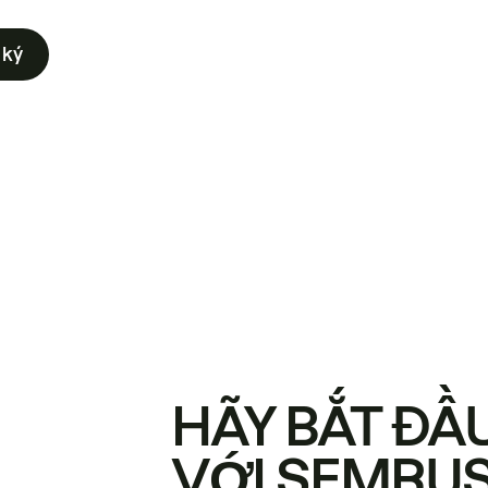
 ký
HÃY BẮT ĐẦ
VỚI SEMRU