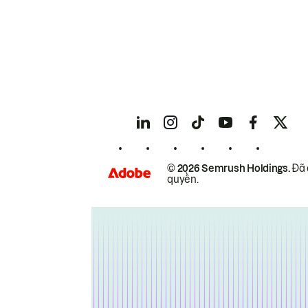
© 2026 Semrush Holdings.
Đã 
quyền.