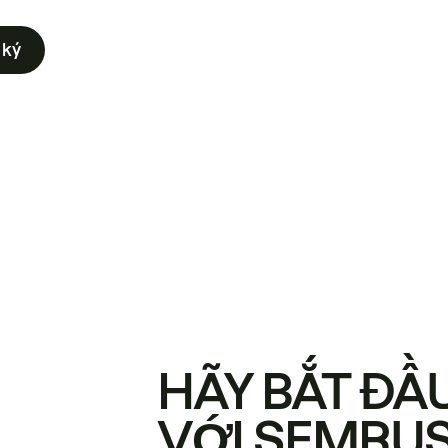
 ký
HÃY BẮT ĐẦ
VỚI SEMRU