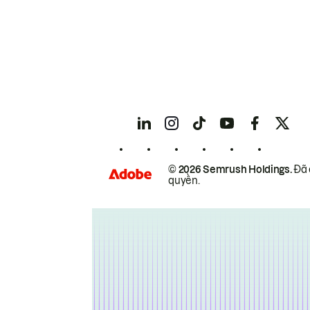
© 2026 Semrush Holdings.
Đã 
quyền.