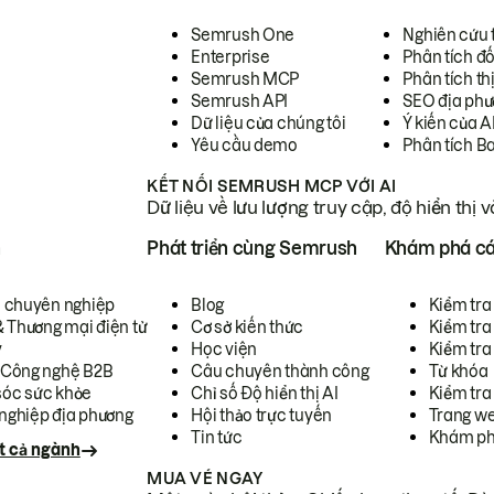
Semrush One
Nghiên cứu 
Enterprise
Phân tích đố
Semrush MCP
Phân tích th
Semrush API
SEO địa phư
Dữ liệu của chúng tôi
Ý kiến của A
Yêu cầu demo
Phân tích B
KẾT NỐI SEMRUSH MCP VỚI AI
Dữ liệu về lưu lượng truy cập, độ hiển thị 
h
Phát triển cùng Semrush
Khám phá cá
ụ chuyên nghiệp
Blog
Kiểm tra 
& Thương mại điện tử
Cơ sở kiến thức
Kiểm tra
y
Học viện
Kiểm tra
 Công nghệ B2B
Câu chuyên thành công
Từ khóa
óc sức khỏe
Chỉ số Độ hiển thị AI
Kiểm tra
nghiệp địa phương
Hội thảo trực tuyến
Trang we
Tin tức
Khám ph
t cả ngành
MUA VÉ NGAY