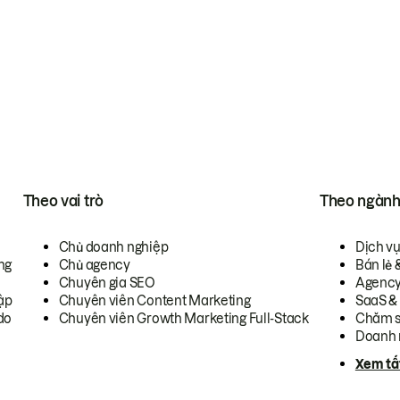
Theo vai trò
Theo ngàn
Chủ doanh nghiệp
Dịch v
ng
Chủ agency
Bán lẻ 
Chuyên gia SEO
Agenc
ập
Chuyên viên Content Marketing
SaaS &
do
Chuyên viên Growth Marketing Full-Stack
Chăm s
Doanh 
Xem tấ