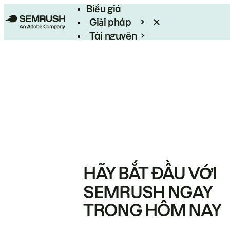
Biểu giá
Giải pháp
Tài nguyên
Enterprise
HÃY BẮT ĐẦU VỚI
SEMRUSH NGAY
TRONG HÔM NAY