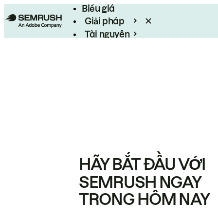
Biểu giá
Giải pháp
Tài nguyên
Enterprise
HÃY BẮT ĐẦU VỚI
SEMRUSH NGAY
TRONG HÔM NAY