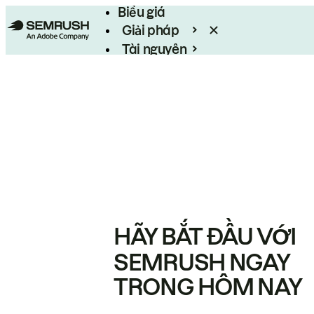
Biểu giá
Giải pháp
Tài nguyên
Enterprise
HÃY BẮT ĐẦU VỚI
SEMRUSH NGAY
TRONG HÔM NAY