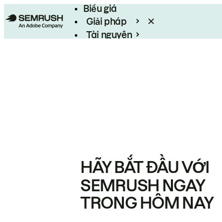
Biểu giá
Giải pháp
Tài nguyên
Enterprise
HÃY BẮT ĐẦU VỚI
SEMRUSH NGAY
TRONG HÔM NAY