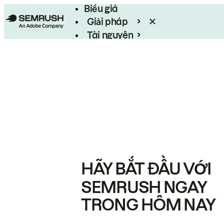
Biểu giá
Giải pháp
Tài nguyên
Enterprise
HÃY BẮT ĐẦU VỚI
SEMRUSH NGAY
TRONG HÔM NAY