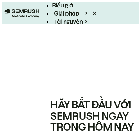
Biểu giá
Giải pháp
Tài nguyên
Enterprise
HÃY BẮT ĐẦU VỚI
SEMRUSH NGAY
TRONG HÔM NAY