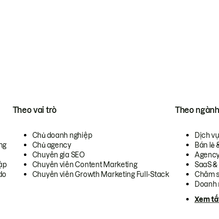
Theo vai trò
Theo ngàn
Chủ doanh nghiệp
Dịch v
ng
Chủ agency
Bán lẻ 
Chuyên gia SEO
Agenc
ập
Chuyên viên Content Marketing
SaaS &
do
Chuyên viên Growth Marketing Full-Stack
Chăm s
Doanh 
Xem tấ