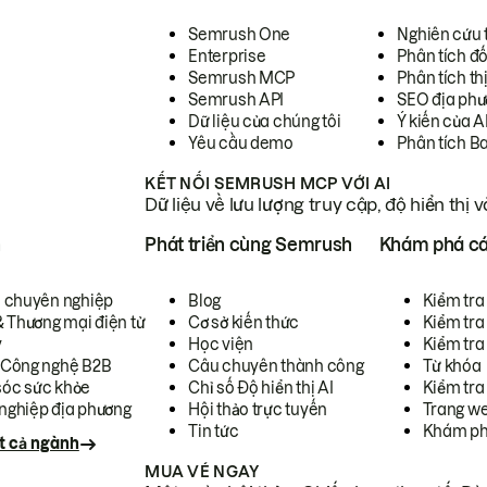
Semrush One
Nghiên cứu 
Enterprise
Phân tích đố
Semrush MCP
Phân tích th
Semrush API
SEO địa phư
Dữ liệu của chúng tôi
Ý kiến của A
Yêu cầu demo
Phân tích B
KẾT NỐI SEMRUSH MCP VỚI AI
Dữ liệu về lưu lượng truy cập, độ hiển thị 
h
Phát triển cùng Semrush
Khám phá cá
ụ chuyên nghiệp
Blog
Kiểm tra 
& Thương mại điện tử
Cơ sở kiến thức
Kiểm tra
y
Học viện
Kiểm tra
 Công nghệ B2B
Câu chuyên thành công
Từ khóa
óc sức khỏe
Chỉ số Độ hiển thị AI
Kiểm tra
nghiệp địa phương
Hội thảo trực tuyến
Trang we
Tin tức
Khám ph
t cả ngành
MUA VÉ NGAY