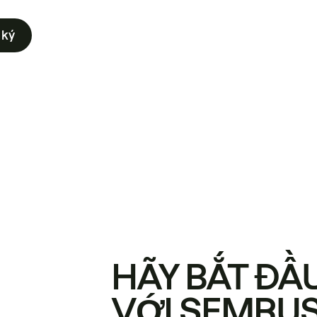
 ký
HÃY BẮT ĐẦ
VỚI SEMRU