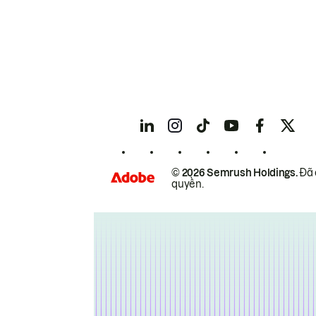
© 2026 Semrush Holdings.
Đã 
quyền.