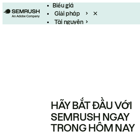
Biểu giá
Giải pháp
Tài nguyên
Enterprise
HÃY BẮT ĐẦU VỚI
SEMRUSH NGAY
TRONG HÔM NAY