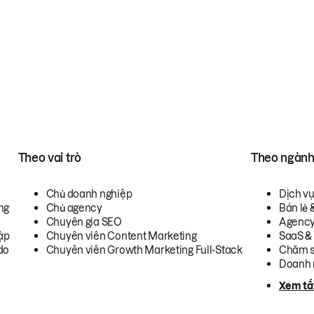
Theo vai trò
Theo ngàn
Chủ doanh nghiệp
Dịch v
ng
Chủ agency
Bán lẻ 
Chuyên gia SEO
Agenc
ập
Chuyên viên Content Marketing
SaaS &
do
Chuyên viên Growth Marketing Full-Stack
Chăm s
Doanh 
Xem tấ