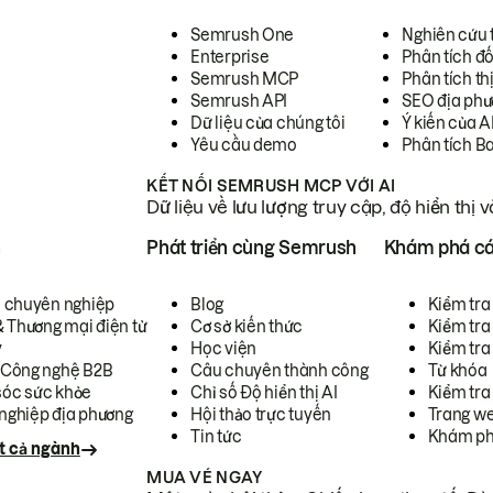
Semrush One
Nghiên cứu 
Enterprise
Phân tích đố
Semrush MCP
Phân tích th
Semrush API
SEO địa phư
Dữ liệu của chúng tôi
Ý kiến của A
Yêu cầu demo
Phân tích B
KẾT NỐI SEMRUSH MCP VỚI AI
Dữ liệu về lưu lượng truy cập, độ hiển thị 
h
Phát triển cùng Semrush
Khám phá cá
ụ chuyên nghiệp
Blog
Kiểm tra 
& Thương mại điện tử
Cơ sở kiến thức
Kiểm tra
y
Học viện
Kiểm tra
 Công nghệ B2B
Câu chuyên thành công
Từ khóa
óc sức khỏe
Chỉ số Độ hiển thị AI
Kiểm tra
nghiệp địa phương
Hội thảo trực tuyến
Trang we
Tin tức
Khám ph
t cả ngành
MUA VÉ NGAY