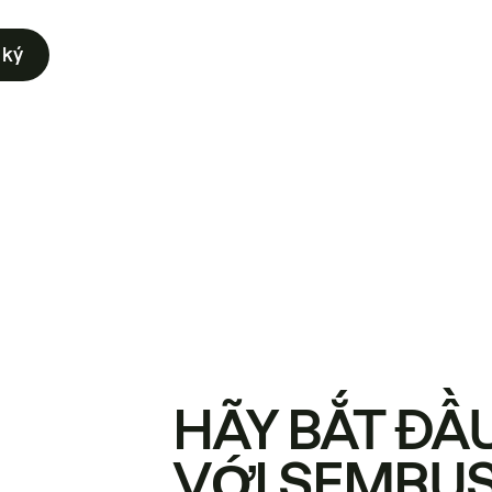
 ký
HÃY BẮT ĐẦ
VỚI SEMRU