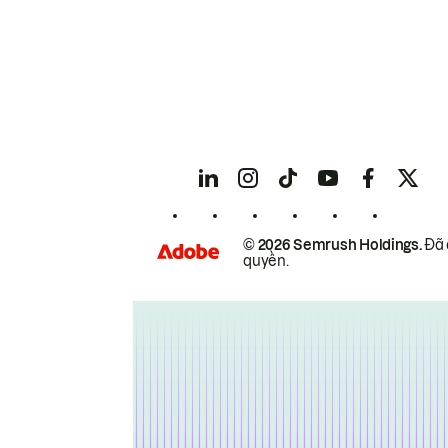
© 2026 Semrush Holdings.
Đã 
quyền.