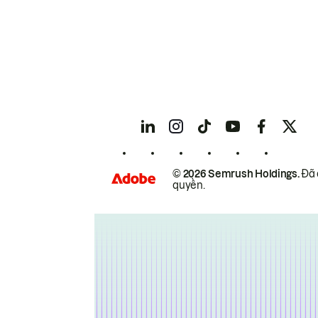
© 2026 Semrush Holdings.
Đã 
quyền.