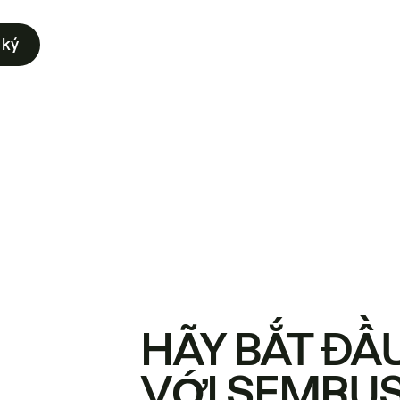
 ký
HÃY BẮT ĐẦ
VỚI SEMRU