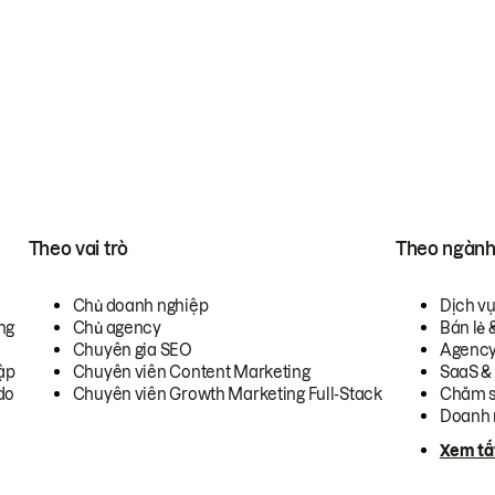
Theo vai trò
Theo ngàn
Chủ doanh nghiệp
Dịch v
ng
Chủ agency
Bán lẻ 
Chuyên gia SEO
Agenc
ập
Chuyên viên Content Marketing
SaaS &
do
Chuyên viên Growth Marketing Full-Stack
Chăm s
Doanh 
Xem tấ