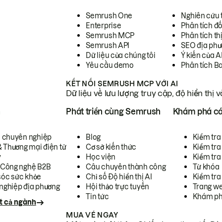
Semrush One
Nghiên cứu 
Enterprise
Phân tích đố
Semrush MCP
Phân tích th
Semrush API
SEO địa phư
Dữ liệu của chúng tôi
Ý kiến của A
Yêu cầu demo
Phân tích B
KẾT NỐI SEMRUSH MCP VỚI AI
Dữ liệu về lưu lượng truy cập, độ hiển thị 
h
Phát triển cùng Semrush
Khám phá cá
ụ chuyên nghiệp
Blog
Kiểm tra 
& Thương mại điện tử
Cơ sở kiến thức
Kiểm tra
y
Học viện
Kiểm tra
 Công nghệ B2B
Câu chuyên thành công
Từ khóa
óc sức khỏe
Chỉ số Độ hiển thị AI
Kiểm tra
nghiệp địa phương
Hội thảo trực tuyến
Trang we
Tin tức
Khám ph
t cả ngành
MUA VÉ NGAY