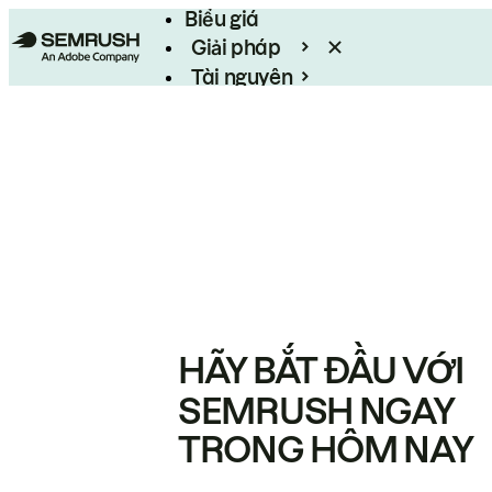
Biểu giá
Giải pháp
Tài nguyên
Enterprise
HÃY BẮT ĐẦU VỚI
SEMRUSH NGAY
TRONG HÔM NAY