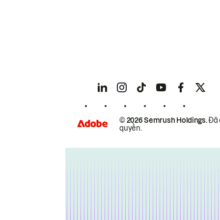
© 2026 Semrush Holdings.
Đã 
quyền.