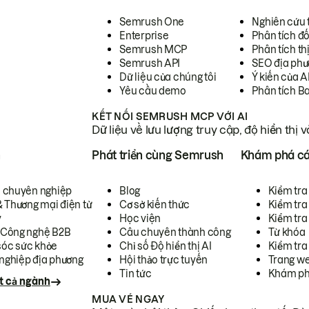
Semrush One
Nghiên cứu 
Enterprise
Phân tích đố
Semrush MCP
Phân tích th
Semrush API
SEO địa phư
Dữ liệu của chúng tôi
Ý kiến của A
Yêu cầu demo
Phân tích B
KẾT NỐI SEMRUSH MCP VỚI AI
Dữ liệu về lưu lượng truy cập, độ hiển thị 
h
Phát triển cùng Semrush
Khám phá cá
ụ chuyên nghiệp
Blog
Kiểm tra 
& Thương mại điện tử
Cơ sở kiến thức
Kiểm tra
y
Học viện
Kiểm tra
 Công nghệ B2B
Câu chuyên thành công
Từ khóa
óc sức khỏe
Chỉ số Độ hiển thị AI
Kiểm tra
nghiệp địa phương
Hội thảo trực tuyến
Trang we
Tin tức
Khám ph
t cả ngành
MUA VÉ NGAY