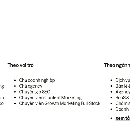
Theo vai trò
Theo ngàn
Chủ doanh nghiệp
Dịch v
ng
Chủ agency
Bán lẻ 
Chuyên gia SEO
Agenc
ập
Chuyên viên Content Marketing
SaaS &
do
Chuyên viên Growth Marketing Full-Stack
Chăm s
Doanh 
Xem tấ