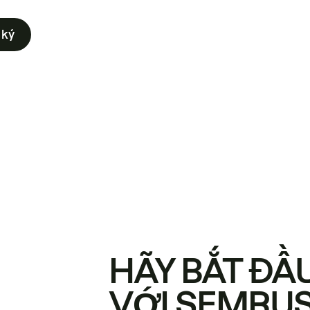
 ký
HÃY BẮT ĐẦ
VỚI SEMRU