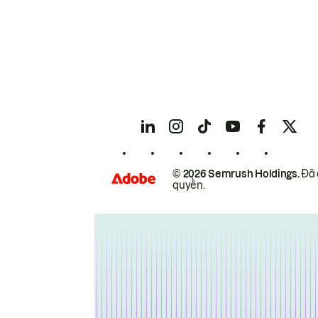
© 2026 Semrush Holdings.
Đã 
quyền.