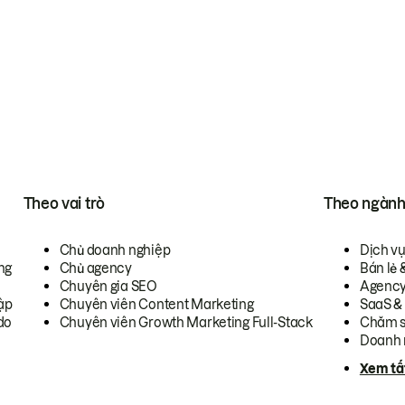
Theo vai trò
Theo ngàn
Chủ doanh nghiệp
Dịch v
ng
Chủ agency
Bán lẻ 
Chuyên gia SEO
Agenc
ập
Chuyên viên Content Marketing
SaaS &
do
Chuyên viên Growth Marketing Full-Stack
Chăm s
Doanh 
Xem tấ