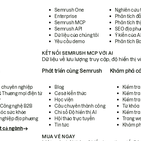
Semrush One
Nghiên cứu 
Enterprise
Phân tích đố
Semrush MCP
Phân tích th
Semrush API
SEO địa phư
Dữ liệu của chúng tôi
Ý kiến của A
Yêu cầu demo
Phân tích B
KẾT NỐI SEMRUSH MCP VỚI AI
Dữ liệu về lưu lượng truy cập, độ hiển thị 
h
Phát triển cùng Semrush
Khám phá cá
ụ chuyên nghiệp
Blog
Kiểm tra 
& Thương mại điện tử
Cơ sở kiến thức
Kiểm tra
y
Học viện
Kiểm tra
 Công nghệ B2B
Câu chuyên thành công
Từ khóa
óc sức khỏe
Chỉ số Độ hiển thị AI
Kiểm tra
nghiệp địa phương
Hội thảo trực tuyến
Trang we
Tin tức
Khám ph
t cả ngành
MUA VÉ NGAY