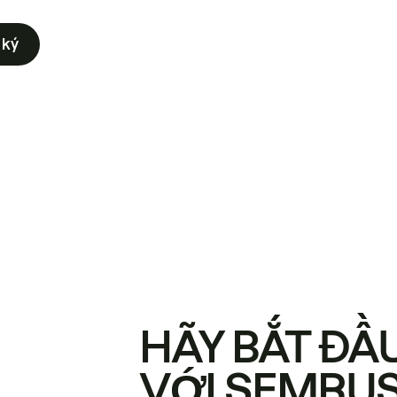
 ký
HÃY BẮT ĐẦ
VỚI SEMRU